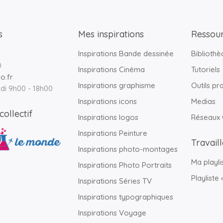
s
Mes inspirations
Ressour
Inspirations Bande dessinée
Biblioth
0
Inspirations Cinéma
Tutoriels
o.fr
Inspirations graphisme
Outils pr
di 9h00 - 18h00
Inspirations icons
Medias
ollectif
Inspirations logos
Réseaux
Inspirations Peinture
Travail
Inspirations photo-montages
Ma playli
Inspirations Photo Portraits
Playliste
Inspirations Séries TV
Inspirations typographiques
Inspirations Voyage