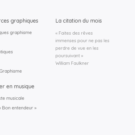
ces graphiques
La citation du mois
èques graphisme
« Faites des rêves
immenses pour ne pas les
perdre de vue en les
atiques
poursuivant »
William Faulkner
 Graphisme
ler en musique
ste musicale
 « Bon entendeur »